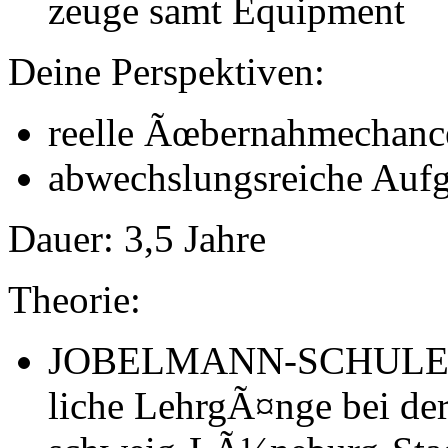
zeuge samt Equip­ment
Deine Perspektiven:
reelle Ãœber­nahmechanc
abwechslungsreiche Auf
Dauer:
3,5 Jahre
Theorie:
JOBELMANN-SCHULE (BB
liche Lehr­gÃ¤nge bei d