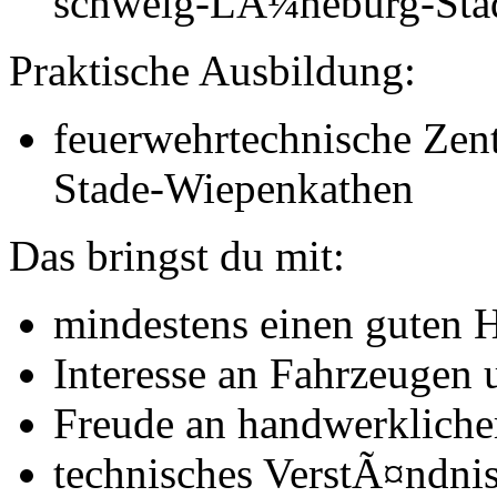
schweig-LÃ¼neburg-Stade
Praktische Ausbildung:
feuerwehrtechnische Zentr
Stade-Wiepenkathen
Das bringst du mit:
mindestens einen guten H
Interesse an Fahr­zeugen
Freude an hand­werk­liche
technisches VerstÃ¤ndni