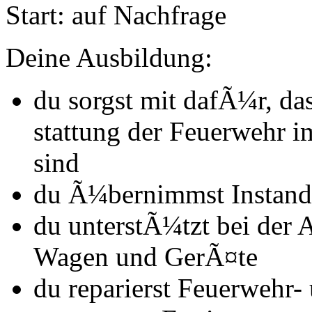
Start:
auf Nachfrage
Deine Ausbildung:
du sorgst mit dafÃ¼r, da
stattung der Feuer­wehr im
sind
du Ã¼bernimmst Instand­
du unterstÃ¼tzt bei der
Wagen und GerÃ¤te
du reparierst Feuerwehr- 