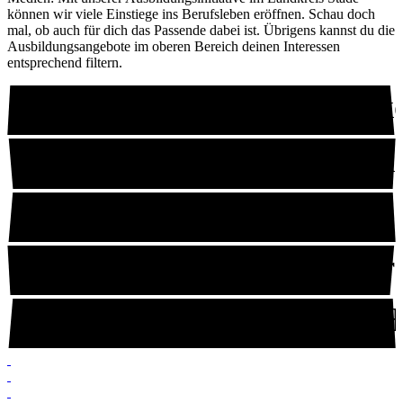
können wir viele Einstiege ins Berufsleben eröffnen. Schau doch
mal, ob auch für dich das Passende dabei ist. Übrigens kannst du die
Ausbildungsangebote im oberen Bereich deinen Interessen
entsprechend filtern.
Alles abcheck
Meist hinterm
Oft im Büro
Wenig im Bür
Auch an der H