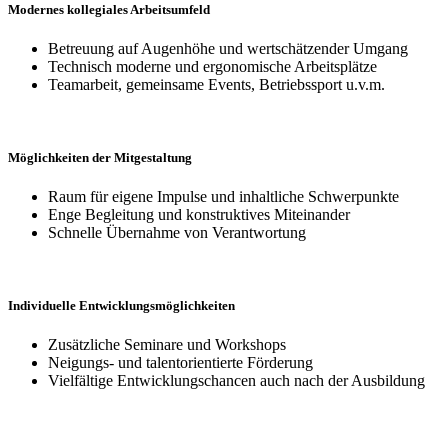
Modernes
kollegiales
Arbeitsumfeld
Betreuung auf Augenhöhe und wert­schätz­ender Umgang
Technisch moderne und ergo­nomische Arbeits­plätze
Teamarbeit, gemeinsame Events, Betriebs­sport u.v.m.
Möglichkeiten
der Mitgestaltung
Raum für eigene Impulse und inhalt­liche Schwer­punkte
Enge Begleitung und konstruk­tives Mit­einander
Schnelle Über­nahme von Verant­wortung
Individuelle
Entwicklungs­möglich­keiten
Zusätzliche Seminare und Workshops
Neigungs- und talent­orien­tierte Förderung
Vielfältige Ent­wick­lungs­chancen auch nach der Aus­bildung