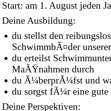
Start:
am 1. August jeden J
Deine Ausbildung:
du stellst den reibungslo
SchwimmbÃ¤der unserer
du erteilst Schwimmunter
MaÃŸnahmen durch
du Ã¼berprÃ¼fst und war
du sorgst fÃ¼r eine gute
Deine Perspektiven: