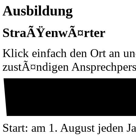
Ausbildung
StraÃŸenwÃ¤rter
Klick einfach den Ort an un
zustÃ¤ndigen Ansprechper
Start:
am 1. August jeden J